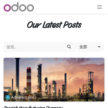
跳至内容
Our Latest Posts
全部
Administrator